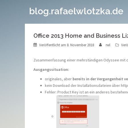
Springe
blog.rafaelwlotzka.de
zum
Inhalt
Office 2013 Home and Business Li
Veröffentlicht am
8. November 2018
rwl
Verö
Zusammenfassung einer mehrstündigen Odyssee mit de
Ausgangssituation:
originales, aber
bereits in der Vergangenheit 
kein Download der Installationsdateien über ht
Fehler: Product Key ist an ein anderes bestehe