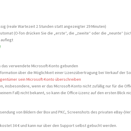
ssig (reale Wartezeit 2 Stunden statt angezeigter 29 Minuten)
tomat (O-Ton drücken Sie die „erste“, die „zweite“ oder die „neunte“ (sic!
auflegt
!
 an das verwendete Microsoft-Konto gebunden
Information über die Möglichkeit einer Lizenzübertragung bei Verkauf der S
gentümer sein Microsoft-Konto überschreiben
n, insbesondere, wenn er das Microsoft-Konto nicht zufällig nur für die Offi
 meinem Fall) nicht bekannt, so kann die Office-Lizenz auf den ersten Blick
Zusendung von Bildern der Box und PKC, Screenshots des privaten eBay-(Ver
g kostet 34 € und kann nur über den Support selbst gebucht werden.